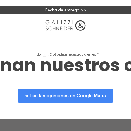
Fecha de entrega >>
Inicio
>
¿Qué opinan nuestros clientes ?
nan nuestros c
⭐ Lee las opiniones en Google Maps