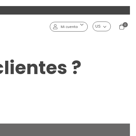
0
Mi cuenta
lientes ?