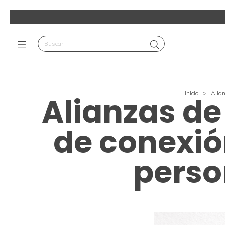
Inicio
>
Alian
Alianzas de
de conexión
perso