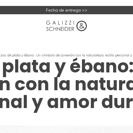
Fecha de entrega >>
zas de plata y ébano: Un símbolo de conexión con la naturaleza, estilo personal 
 plata y ébano
 con la natura
nal y amor du