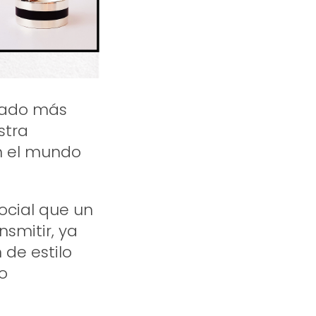
icado más
stra
on el mundo
ocial que un
smitir, ya
de estilo
o