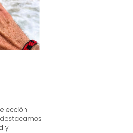
elección
os destacamos
d y