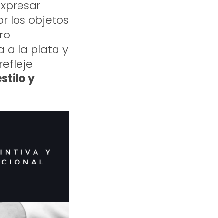
expresar
r los objetos
ro
 a la plata y
refleje
estilo y