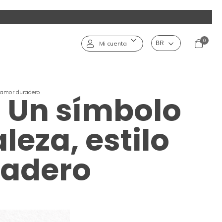
0
Mi cuenta
y amor duradero
: Un símbolo
leza, estilo
radero