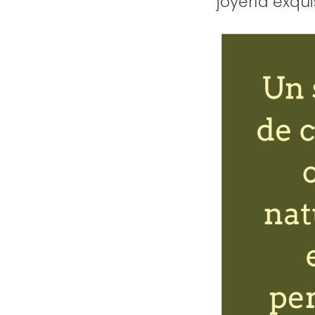
joyería exqu