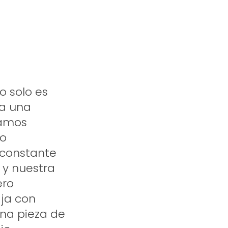
o solo es
ta una
samos
ro
 constante
 y nuestra
ero
aja con
na pieza de