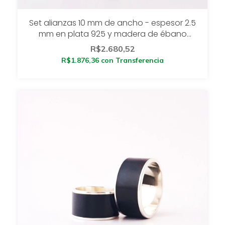
Set alianzas 10 mm de ancho - espesor 2.5
mm en plata 925 y madera de ébano
SETCICLON
R$2.680,52
R$1.876,36
con
Transferencia