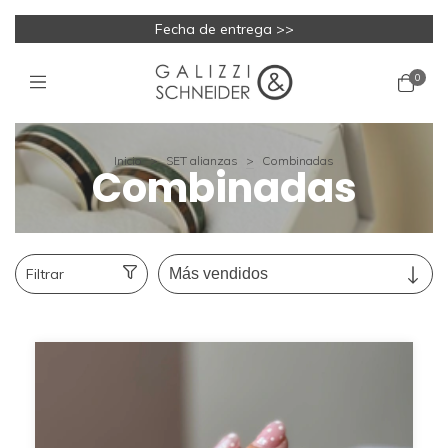
Fecha de entrega >>
0
Inicio
>
SET alianzas
>
Combinadas
Combinadas
Filtrar