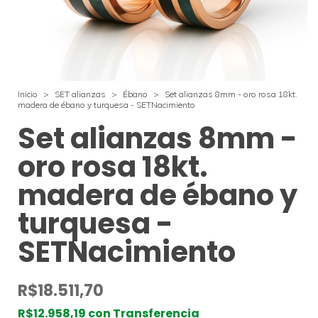
Inicio
>
SET alianzas
>
Ébano
>
Set alianzas 8mm - oro rosa 18kt.
madera de ébano y turquesa - SETNacimiento
Set alianzas 8mm -
oro rosa 18kt.
madera de ébano y
turquesa -
SETNacimiento
R$18.511,70
R$12.958,19
con
Transferencia