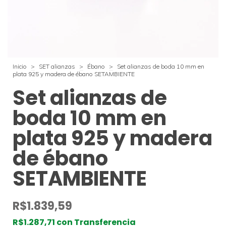
Inicio
>
SET alianzas
>
Ébano
>
Set alianzas de boda 10 mm en
plata 925 y madera de ébano SETAMBIENTE
Set alianzas de
boda 10 mm en
plata 925 y madera
de ébano
SETAMBIENTE
R$1.839,59
R$1.287,71
con
Transferencia