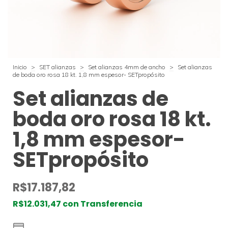
Inicio
>
SET alianzas
>
Set alianzas 4mm de ancho
>
Set alianzas
de boda oro rosa 18 kt. 1,8 mm espesor- SETpropósito
Set alianzas de
boda oro rosa 18 kt.
1,8 mm espesor-
SETpropósito
R$17.187,82
R$12.031,47
con
Transferencia