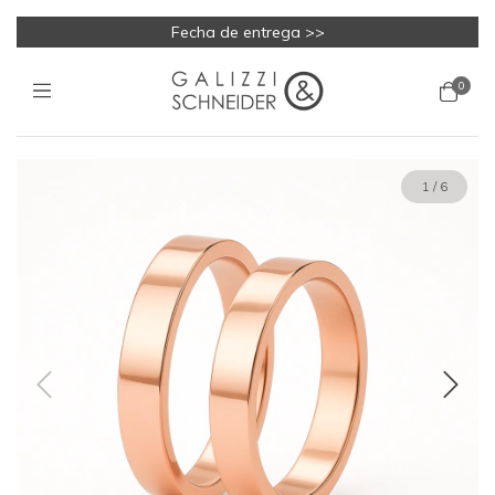
Fecha de entrega >>
0
1
/
6