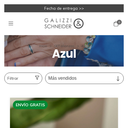
Fecha de entrega >>
0
Inicio
>
SET alianzas
>
Azul
Azul
Filtrar
ENVÍO GRATIS