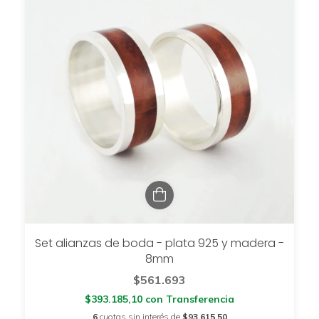
Set alianzas de boda - plata 925 y madera -
8mm
$561.693
$393.185,10
con
Transferencia
6
cuotas sin interés de
$93.615,50