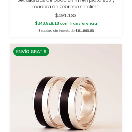
Set alianzas de boda 8 mm en plata 925 y
madera de zebrano setclima
$491.183
$343.828,10
con
Transferencia
6
cuotas sin interés de
$81.863,83
ENVÍO GRATIS