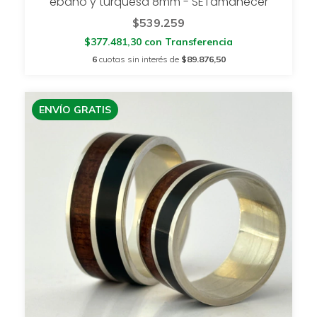
ébano y turquesa 8mm - SETamanecer
$539.259
$377.481,30
con
Transferencia
6
cuotas sin interés de
$89.876,50
ENVÍO GRATIS