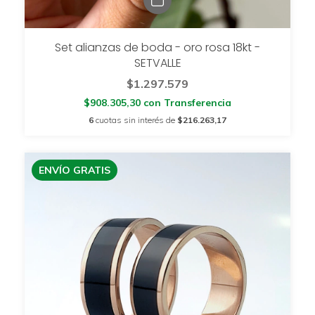
Set alianzas de boda - oro rosa 18kt -
SETVALLE
$1.297.579
$908.305,30
con
Transferencia
6
cuotas sin interés de
$216.263,17
ENVÍO GRATIS