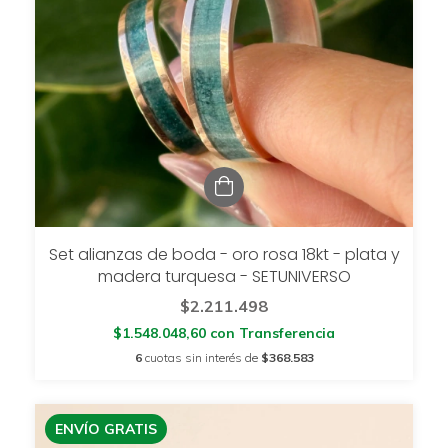
Set alianzas de boda - oro rosa 18kt - plata y
madera turquesa - SETUNIVERSO
$2.211.498
$1.548.048,60
con
Transferencia
6
cuotas sin interés de
$368.583
ENVÍO GRATIS