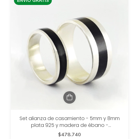
ENVÍO GRATIS
Set alianza de casamiento - 5mm y 8mm
plata 925 y madera de ébano -
setselvafauna
$478.740