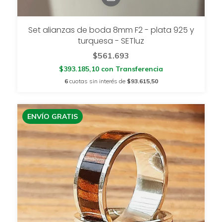
Set alianzas de boda 8mm F2 - plata 925 y
turquesa - SETluz
$561.693
$393.185,10
con
Transferencia
6
cuotas sin interés de
$93.615,50
ENVÍO GRATIS