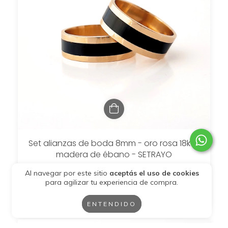
Set alianzas de boda 8mm - oro rosa 18kt y
madera de ébano - SETRAYO
$6.101.770
Al navegar por este sitio
aceptás el uso de cookies
para agilizar tu experiencia de compra.
$4.271.239
con
Transferencia
6
cuotas sin interés de
$1.016.961,67
ENTENDIDO