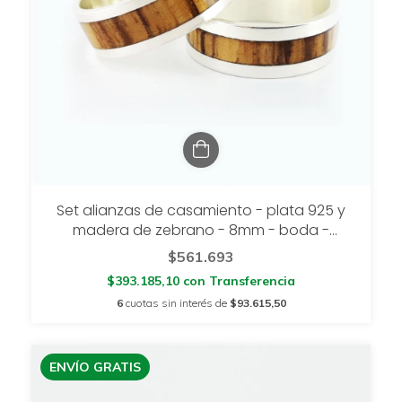
Set alianzas de casamiento - plata 925 y
madera de zebrano - 8mm - boda -
setpalmar
$561.693
$393.185,10
con
Transferencia
6
cuotas sin interés de
$93.615,50
ENVÍO GRATIS