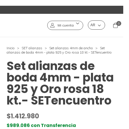
0
Mi cuenta
Inicio
>
SET alianzas
>
Set alianzas 4mm de ancho
>
Set
alianzas de boda 4mm - plata 925 y Oro rosa 18 kt.- SETencuentro
Set alianzas de
boda 4mm - plata
925 y Oro rosa 18
kt.- SETencuentro
$1.412.980
$989.086
con
Transferencia