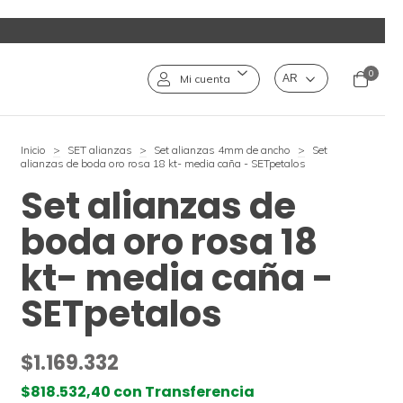
0
Mi cuenta
Inicio
>
SET alianzas
>
Set alianzas 4mm de ancho
>
Set
alianzas de boda oro rosa 18 kt- media caña - SETpetalos
Set alianzas de
boda oro rosa 18
kt- media caña -
SETpetalos
$1.169.332
$818.532,40
con
Transferencia