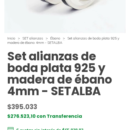
Inicio
>
SET alianzas
>
Ébano
>
Set alianzas de boda plata 925 y
madera de ébano 4mm - SETALBA
Set alianzas de
boda plata 925 y
madera de ébano
4mm - SETALBA
$395.033
$276.523,10
con
Transferencia