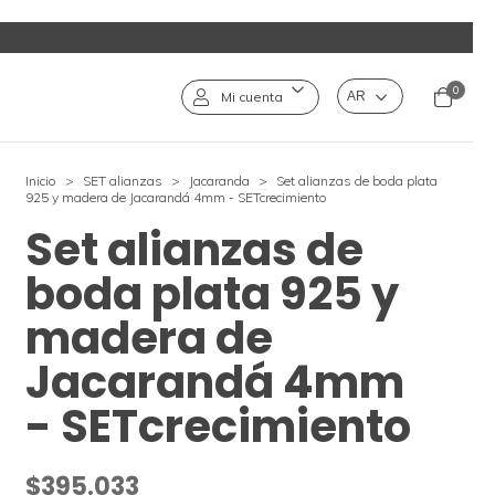
0
Mi cuenta
Inicio
>
SET alianzas
>
Jacaranda
>
Set alianzas de boda plata
925 y madera de Jacarandá 4mm - SETcrecimiento
Set alianzas de
boda plata 925 y
madera de
Jacarandá 4mm
- SETcrecimiento
$395.033