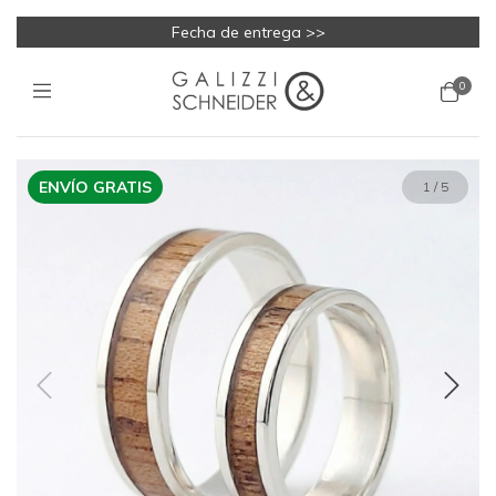
Fecha de entrega >>
0
ENVÍO GRATIS
1
/
5