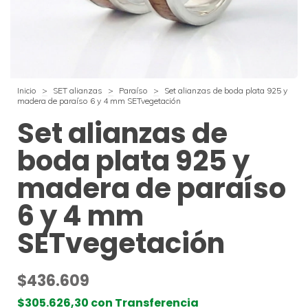
Inicio
>
SET alianzas
>
Paraíso
>
Set alianzas de boda plata 925 y
madera de paraíso 6 y 4 mm SETvegetación
Set alianzas de
boda plata 925 y
madera de paraíso
6 y 4 mm
SETvegetación
$436.609
$305.626,30
con
Transferencia