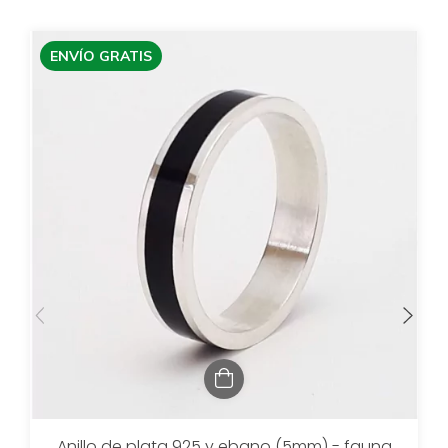
ENVÍO GRATIS
Anillo de plata 925 y ebano (5mm) - fauna