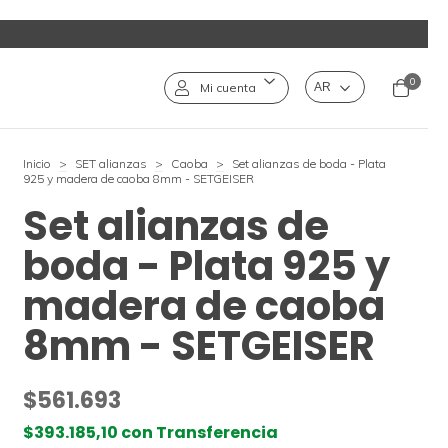
0
Mi cuenta
Inicio
>
SET alianzas
>
Caoba
>
Set alianzas de boda - Plata
925 y madera de caoba 8mm - SETGEISER
Set alianzas de
boda - Plata 925 y
madera de caoba
8mm - SETGEISER
$561.693
$393.185,10
con
Transferencia