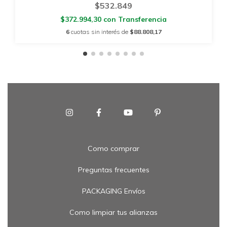
$532.849
$372.994,30
con
Transferencia
6
cuotas sin interés de
$88.808,17
Como comprar
Preguntas frecuentes
PACKAGING Envíos
Como limpiar tus alianzas