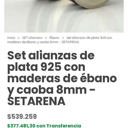
Inicio
>
SET alianzas
>
Ébano
>
Set alianzas de plata 925 con
maderas de ébano y caoba 8mm - SETARENA
Set alianzas de
plata 925 con
maderas de ébano
y caoba 8mm -
SETARENA
$539.259
$377.481,30
con
Transferencia