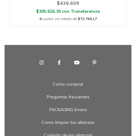
$436.609
$305.626,30
con
Transferencia
6
cuotas sin interés de
$72.768,17
Como comprar
Preguntas frecuentes
PACKAGING Envíos
Como limpiar tus alianzas
Cuidado de las alianzas