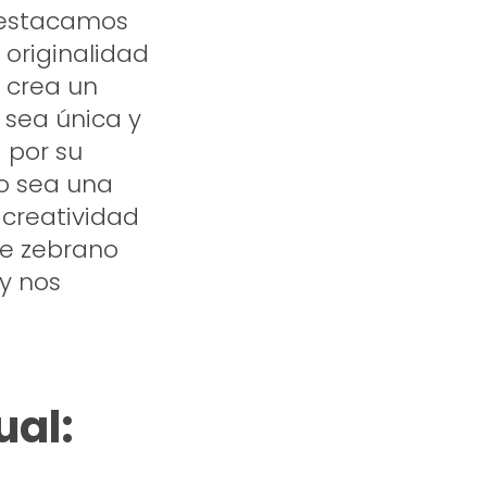
, destacamos
 originalidad
o crea un
 sea única y
 por su
lo sea una
u creatividad
de zebrano
 y nos
ual: