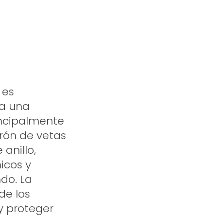
 es
ta una
incipalmente
trón de vetas
anillo,
icos y
do. La
de los
y proteger