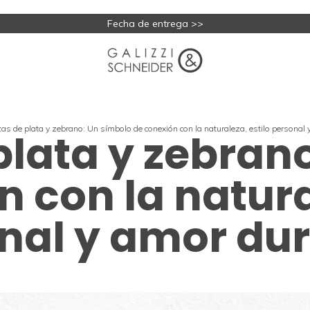
Fecha de entrega >>
as de plata y zebrano: Un símbolo de conexión con la naturaleza, estilo personal
plata y zebran
 con la natura
nal y amor du