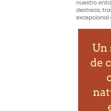
nuestro entor
destreza, t
excepcional