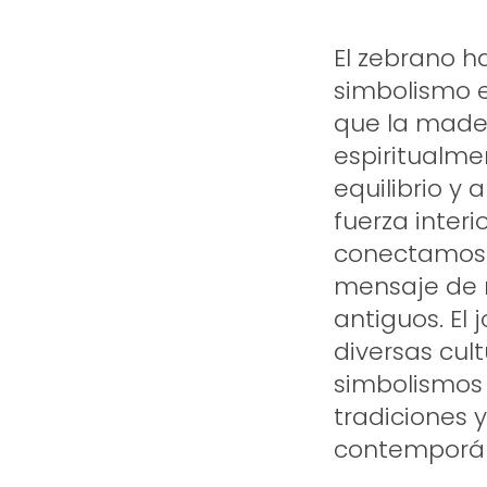
El zebrano h
simbolismo e
que la made
espiritualme
equilibrio y 
fuerza interi
conectamos c
mensaje de r
antiguos. El
diversas cult
simbolismos 
tradiciones 
contemporá