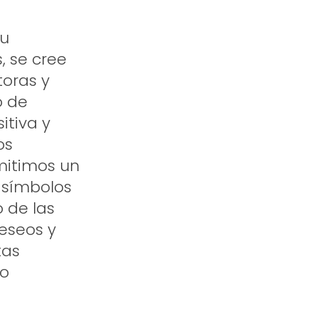
su
, se cree
oras y
o de
itiva y
os
mitimos un
 símbolos
o de las
deseos y
tas
to