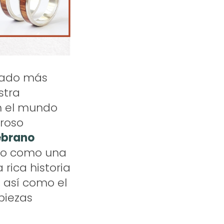
icado más
stra
on el mundo
eroso
ebrano
s o como una
rica historia
, así como el
piezas