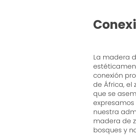
Conexi
La madera de
estéticamen
conexión pro
de África, el
que se aseme
expresamos n
nuestra admi
madera de z
bosques y no