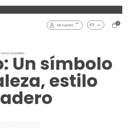
0
Mi cuenta
 y amor duradero
o: Un símbolo
leza, estilo
radero