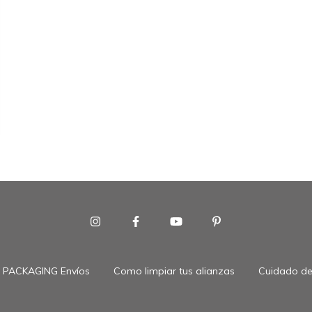
PACKAGING Envíos
Como limpiar tus alianzas
Cuidado de 