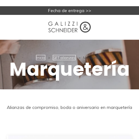
Fecha de entrega >>
Inicio
>
SET alianzas
>
Marquetería
Marquetería
Alianzas de compromiso, boda o aniversario en marquetería