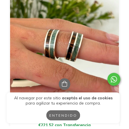
Al navegar por este sitio
aceptás el uso de cookies
Set alianzas de plata 925 con maderas de
para agilizar tu experiencia de compra.
jacarandá y turquesa 8mm - SETFUENTE
ENTENDIDO
€316,46
€221,52
con
Transferencia