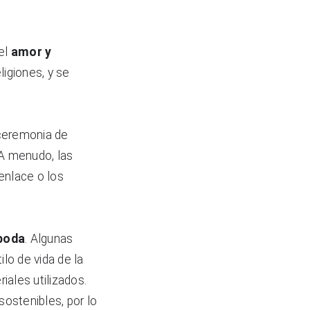
el 
amor y 
igiones, y se 
ceremonia de 
A menudo, las 
nlace o los 
 boda
. Algunas 
lo de vida de la 
ales utilizados. 
stenibles, por lo 