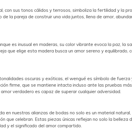
al, con sus tonos cálidos y terrosos, simboliza la fertilidad y la p
de la pareja de construir una vida juntos, llena de amor, abunda
unque es inusual en maderas, su color vibrante evoca la paz, la sa
areja que elige esta madera busca un amor sereno y equilibrado, 
 tonalidades oscuras y exóticas, el wengué es símbolo de fuerza y
ión firme, que se mantiene intacta incluso ante las pruebas más d
amor verdadero es capaz de superar cualquier adversidad.
a en nuestras alianzas de bodas no solo es un material natural,
ión que celebran. Estas piezas únicas reflejan no solo la belleza d
ad y el significado del amor compartido.