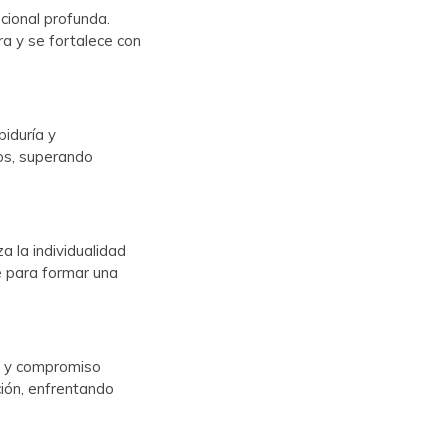
cional profunda.
ra y se fortalece con
biduría y
tos, superando
a la individualidad
e para formar una
ón y compromiso
ción, enfrentando