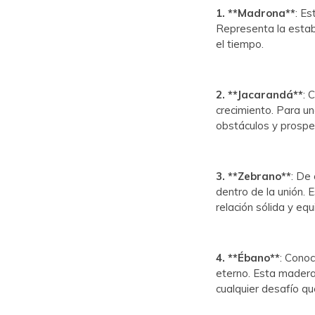
1. **Madrona**
: E
Representa la estabi
el tiempo.
2. **Jacarandá**
: 
crecimiento. Para un
obstáculos y prosper
3. **Zebrano**
: De 
dentro de la unión.
relación sólida y equ
4. **Ébano**
:
Conoci
eterno. Esta madera
cualquier desafío qu