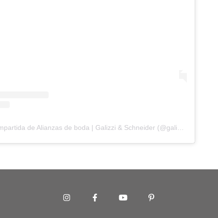
Una publicación compartida de Alianzas de boda | Galizzi & Schneider (@galizziyschneider)