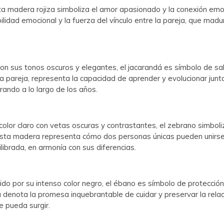
sta madera rojiza simboliza el amor apasionado y la conexión emo
lidad emocional y la fuerza del vínculo entre la pareja, que madu
Con sus tonos oscuros y elegantes, el jacarandá es símbolo de sa
a pareja, representa la capacidad de aprender y evolucionar jun
ando a lo largo de los años.
color claro con vetas oscuras y contrastantes, el zebrano simboliz
 Esta madera representa cómo dos personas únicas pueden unirs
ilibrada, en armonía con sus diferencias.
do por su intenso color negro, el ébano es símbolo de protecci
 denota la promesa inquebrantable de cuidar y preservar la rela
e pueda surgir.