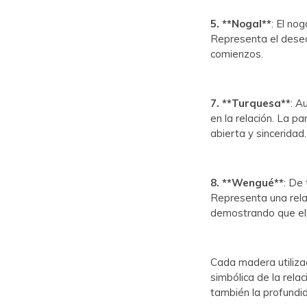
5. **Nogal**
: El nog
Representa el deseo 
comienzos.
7. **Turquesa**
: A
en la relación. La p
abierta y sinceridad.
8. **Wengué**
: De
Representa una relac
demostrando que el 
Cada madera utilizad
simbólica de la relac
también la profundid