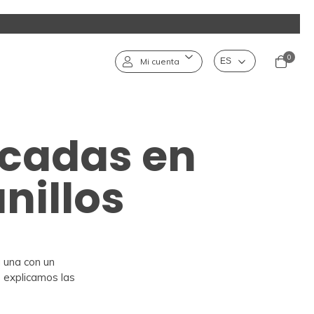
0
Mi cuenta
icadas en
nillos
 una con un
te explicamos las