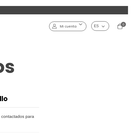
0
Mi cuenta
os
llo
 contactados para