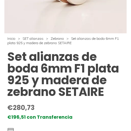
Inicio
>
SET alianzas
>
Zebrano
>
Set alianzas de boda 6mm F1
plata 925 y madera de zebrano SETAIRE
Set alianzas de
boda 6mm F1 plata
925 y madera de
zebrano SETAIRE
€280,73
€196,51
con
Transferencia